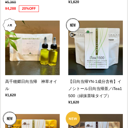
¥1,620
¥5,360
¥4,288
20%OFF
高千穂郷日向当帰 神草オイ
【日向当帰YN-1成分含有】イ
ル
ノシトール日向当帰茶／iTea1
¥1,620
500（緑抹茶味タイプ）
¥1,620