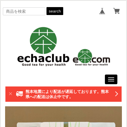
search
Toggle
navigati
熊本地震により配送が遅延しております。熊本
県への配送は休止中です。