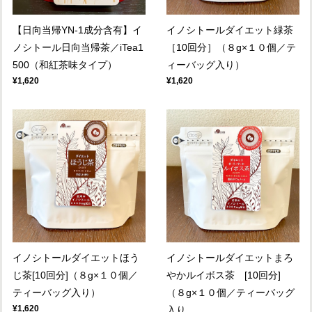
【日向当帰YN-1成分含有】イ
イノシトールダイエット緑茶
ノシトール日向当帰茶／iTea1
［10回分］（８g×１０個／テ
500（和紅茶味タイプ）
ィーバッグ入り）
¥1,620
¥1,620
イノシトールダイエットほう
イノシトールダイエットまろ
じ茶[10回分]（８g×１０個／
やかルイボス茶 [10回分]
ティーバッグ入り）
（８g×１０個／ティーバッグ
¥1,620
入り