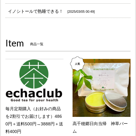
イノシトールで熟睡できる！
2025/03/05 00:49
Item
商品一覧
毎月定期購入（お好みの商品
を2割引でお届けします）486
高千穂郷日向当帰 神草バー
0円＋送料500円→3888円＋送
ム
料400円