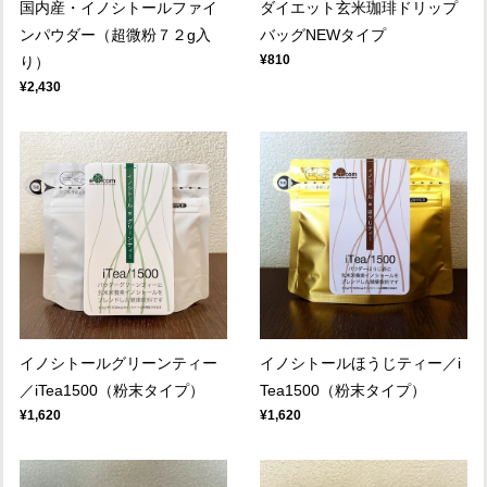
国内産・イノシトールファイ
ダイエット玄米珈琲ドリップ
ンパウダー（超微粉７２g入
バッグNEWタイプ
¥810
り）
¥2,430
イノシトールグリーンティー
イノシトールほうじティー／i
／iTea1500（粉末タイプ）
Tea1500（粉末タイプ）
¥1,620
¥1,620